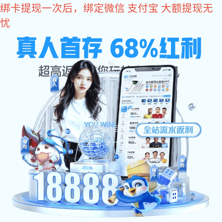
门徒娱乐
工作台、生产线、周转
门徒娱乐:产品开发、
网站门徒娱乐
关于门徒娱乐
成品系