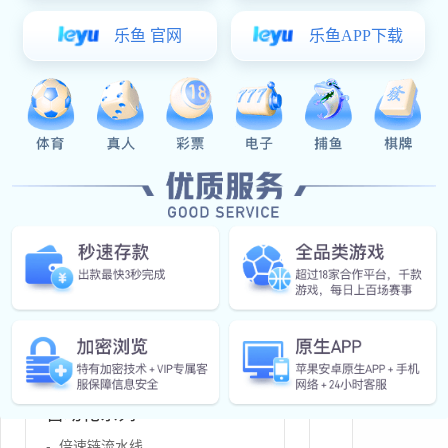
门徒娱乐: - 不锈钢精益管工作台
货架系列
门徒娱乐: - 第三代精益管货架
门徒娱乐: - 精益管货架
第
- 流利条货架
- 铝型材货架
门徒娱乐: 周转车系列
门徒娱乐: - 布袋周转车
门徒娱乐: - 第三代精益管周转车
门徒娱乐: - 精益管周转车
- 铝型材周转车
自动化系列
- 倍速链流水线